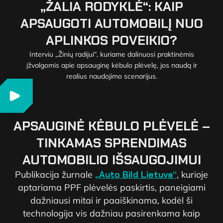
„ŽALIA RODYKLĖ“: KAIP
APSAUGOTI AUTOMOBILĮ NUO
APLINKOS POVEIKIO?
Interviu „Žinių radijui“, kuriame dalinuosi praktinėmis
įžvalgomis apie apsauginę kėbulo plėvelę, jos naudą ir
realius naudojimo scenarijus.
APSAUGINĖ KĖBULO PLĖVELĖ –
TINKAMAS SPRENDIMAS
AUTOMOBILIO IŠSAUGOJIMUI
Publikacija žurnale
„Auto Bild Lietuva“
, kurioje
aptariama PPF plėvelės paskirtis, paneigiami
dažniausi mitai ir paaiškinama, kodėl ši
technologija vis dažniau pasirenkama kaip