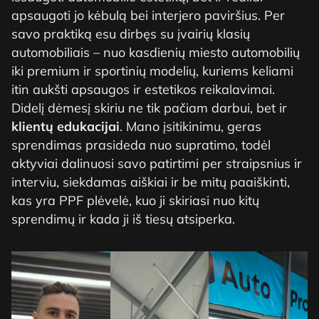
apsaugoti jo kėbulą bei interjero paviršius. Per
savo praktiką esu dirbęs su įvairių klasių
automobiliais – nuo kasdienių miesto automobilių
iki premium ir sportinių modelių, kuriems keliami
itin aukšti apsaugos ir estetikos reikalavimai.
Didelį dėmesį skiriu ne tik pačiam darbui, bet ir
klientų edukacijai
. Mano įsitikinimu, geras
sprendimas prasideda nuo supratimo, todėl
aktyviai dalinuosi savo patirtimi per straipsnius ir
interviu, siekdamas aiškiai ir be mitų paaiškinti,
kas yra PPF plėvelė, kuo ji skiriasi nuo kitų
sprendimų ir kada ji iš tiesų atsiperka.