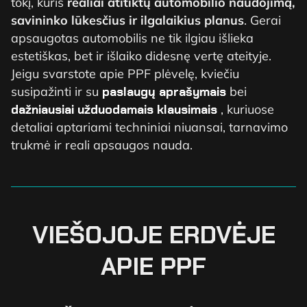
tokį, kuris
realiai atitiktų automobilio naudojimą,
savininko lūkesčius ir ilgalaikius planus
. Gerai
apsaugotas automobilis ne tik ilgiau išlieka
estetiškas, bet ir išlaiko didesnę vertę ateityje.
Jeigu svarstote apie PPF plėvelę, kviečiu
susipažinti ir su
paslaugų aprašymais
bei
dažniausiai užduodamais klausimais
, kuriuose
detaliai aptariami techniniai niuansai, tarnavimo
trukmė ir reali apsaugos nauda.
VIEŠOJOJE ERDVĖJE
APIE PPF