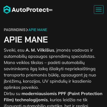
PAGRINDINIS
APIE MANE
APIE MANE
Sveiki, esu
A. M. Vilkišius
, įmonės vadovas ir
automobilių apsaugos sprendimų specialistas.
Mano veiklos tikslas – padėti automobilių
savininkams ilgą laiką išlaikyti nepriekaištingą
transporto priemonės būklę, apsaugant ją nuo
įbrėžimų, korozijos, UV spindulių ir kasdienio
aplinkos poveikio.
Dirbu su
moderniausiomis PPF (Paint Protection
Film) technologijomis
, kurios leidžia ne tik
išsaugoti automobilio estetiką, bet ir realiai