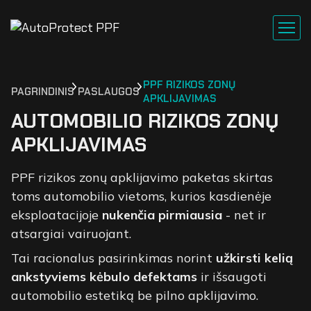
PPF RIZIKOS ZONŲ
PAGRINDINIS
PASLAUGOS
APKLIJAVIMAS
AUTOMOBILIO RIZIKOS ZONŲ
APKLIJAVIMAS
PPF rizikos zonų apklijavimo paketas skirtas
toms automobilio vietoms, kurios kasdienėje
eksploatacijoje
nukenčia pirmiausia
- net ir
atsargiai vairuojant.
Tai racionalus pasirinkimas norint
užkirsti kelią
ankstyviems kėbulo defektams
ir išsaugoti
automobilio estetiką be pilno apklijavimo.