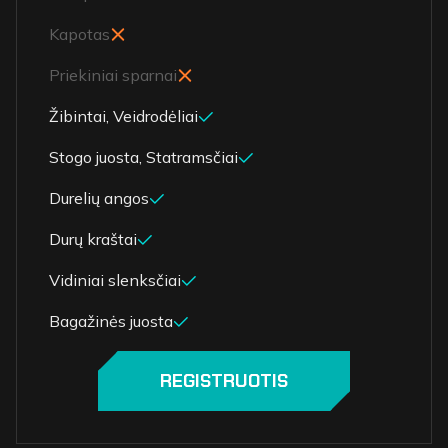
Kapotas
Priekiniai sparnai
Žibintai, Veidrodėliai
Stogo juosta, Statramsčiai
Durelių angos
Durų kraštai
Vidiniai slenksčiai
Bagažinės juosta
REGISTRUOTIS