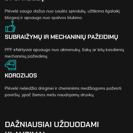
Plėvelė saugo dažus nuo saulės spindulių, užtikrina ilgalaikį
blizgesį ir apsaugo nuo spalvos blukimo.
SUBRAIŽYMŲ IR MECHANINIŲ PAŽEIDIMŲ
PPF efektyviai apsaugo nuo akmenukų, šakų ar kitų kasdienių
mechaninių pažeidimų.
KOROZIJOS
Plėvelė neleidžia drėgmei ir cheminėms medžiagoms pažeisti
paviršių, ypač žiemos metu naudojamų druskų.
DAŽNIAUSIAI UŽDUODAMI