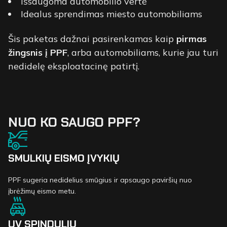
Išsaugoma automobilio vertė
Idealus sprendimas miesto automobiliams
Šis paketas dažnai pasirenkamas kaip
pirmas
žingsnis į PPF
, arba automobiliams, kurie jau turi
nedidelę eksploatacinę patirtį.
NUO KO SAUGO PPF?
SMULKIŲ EISMO ĮVYKIŲ
PPF sugeria nedidelius smūgius ir apsaugo paviršių nuo
įbrėžimų eismo metu.
UV SPINDULIŲ